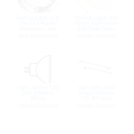
Ceiling Light, LED
Ceiling Light, LED
Chrome Plated
White Aluminum
Aluminum 24V
24V Dual Color
with Spring Clip
with Spring Clip
Pedido Especial
Pedido Especial
2700K
2700K
Light, Mirror 12V
Bar Light, LED
20W Ø50mm
Length:515mm
White
12V 8W with
Switch 540Lum
Pedido Especial
Pedido Especial