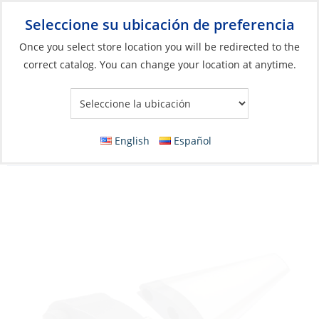
Seleccione su ubicación de preferencia
Your Store:
Once you select store location you will be redirected to the
correct catalog. You can change your location at anytime.
Catálogo
»
Iluminación
»
Luces interiores
»
Luces de techo
empotradas
Bar Light, LED Length:300mm 10-30V 3W No
English
Español
Switch 235Lum