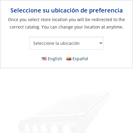
Seleccione su ubicación de preferencia
Your Store:
Once you select store location you will be redirected to the
correct catalog. You can change your location at anytime.
Catálogo
»
Iluminación
»
Luces de navegación
»
Portátil o
Temporal
Wall Light, Solar Detachable 1000 Lumen
English
Español