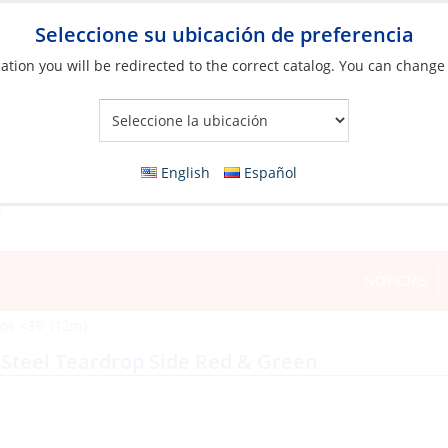
Seleccione su ubicación de preferencia
ation you will be redirected to the correct catalog. You can change
Your Store:
English
Español
NOTICIAS
os <39' (12m)
 Steel Teardrop Side Red & Green