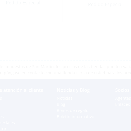
Pedido Especial
Pedido Especial
e impuestos de San Martín, los precios de las tiendas pueden varia
r, póngase en contacto con una tienda cerca de usted para los pre
e atención al cliente
Noticias y Blog
Socios
s
Noticias
Agentes
Blog
Enlaces 
Bonos de regalo
es
Boletín informativo
peciales
xtra