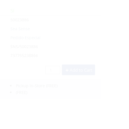
Sí
50023886
Sea Sense
Pedido Especial
SNS/50023886
737765238866
Add to Cart
Pickup In-Store
(FREE)
(FREE)