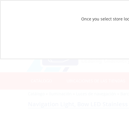
Once you select store loc
CATÁLOGO
UBICACIONES DE LAS TIENDAS
Catálogo
»
Iluminación
»
Luces de navegación
»
Barc
Navigation Light, Bow LED Stainless