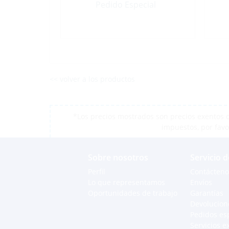
Pedido Especial
<< volver a los productos
*Los precios mostrados son precios exentos d
impuestos, por favo
Sobre nosotros
Servicio d
Perfil
Contácteno
Lo que representamos
Envíos
Oportunidades de trabajo
Garantías
Devolucion
Pedidos es
Servicios e