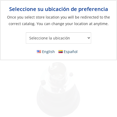
Seleccione su ubicación de preferencia
Your Store:
Once you select store location you will be redirected to the
correct catalog. You can change your location at anytime.
Catálogo
»
Iluminación
»
Luces de navegación
»
Barcos <65'
(20m)
Discontinued: Bulb Socket, for Series50
English
Español