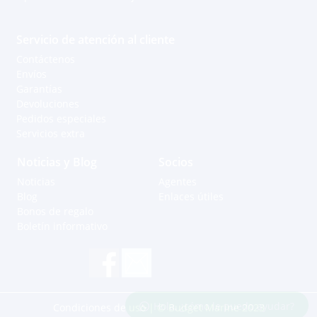
Servicio de atención al cliente
Contáctenos
Envíos
Garantías
Devoluciones
Pedidos especiales
Servicios extra
Noticias y Blog
Socios
Noticias
Agentes
Blog
Enlaces útiles
Bonos de regalo
Boletín informativo
Hola, ¿cómo le puedo ayudar?
Condiciones de uso
| © Budget Marine 2023