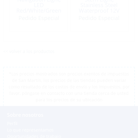
LED
Stainless Steel
Red/White/Green
Waterproof 12V
2NM 9-33V Black
Ø:3″
Pedido Especial
Pedido Especial
Housing
<< volver a los productos
*Los precios mostrados son precios exentos de impuestos
de San Martín, los precios de las tiendas pueden variar
como resultado de los costos de envío y los impuestos, por
favor, póngase en contacto con una tienda cerca de usted
para los precios de su ubicación
Sobre nosotros
Perfil
Lo que representamos
Oportunidades de trabajo