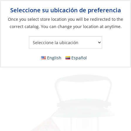
Seleccione su ubicación de preferencia
Your Store:
Once you select store location you will be redirected to the
correct catalog. You can change your location at anytime.
Catálogo
»
Iluminación
»
Linternas y faroles
»
Linternas
sumergibles y resistentes al agua
Lantern, Camping 200Lumen Weather
English
Español
Resistant with Adjustable Handle