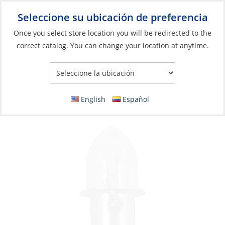
Seleccione su ubicación de preferencia
Your Store:
Once you select store location you will be redirected to the
correct catalog. You can change your location at anytime.
Catálogo
»
Iluminación
»
Bombillas de repuesto
»
Bombillas
incandescentes
Bulb, 4.75V for Flashlight
English
Español