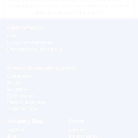
favor, póngase en contacto con una tienda cerca de usted
para los precios de su ubicación
Sobre nosotros
Perfil
Lo que representamos
Oportunidades de trabajo
Servicio de atención al cliente
Contáctenos
Envíos
Garantías
Devoluciones
Pedidos especiales
Servicios extra
Noticias y Blog
Socios
Noticias
Agentes
Blog
Enlaces útiles