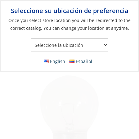
Seleccione su ubicación de preferencia
Your Store:
Once you select store location you will be redirected to the
correct catalog. You can change your location at anytime.
Catálogo
»
Iluminación
»
Bombillas de repuesto
»
Bombillas
incandescentes
Bulb, 24V 15W B22 Standard
English
Español