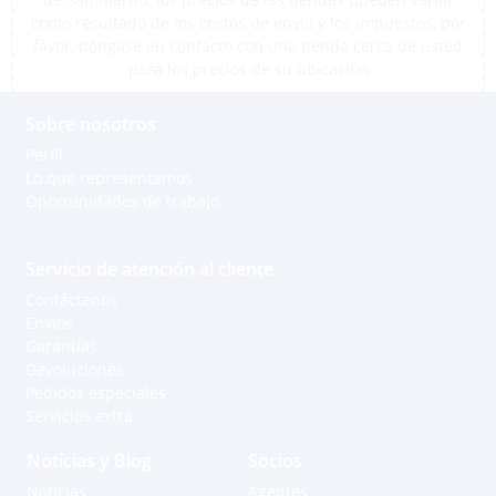
como resultado de los costos de envío y los impuestos, por
favor, póngase en contacto con una tienda cerca de usted
para los precios de su ubicación
Sobre nosotros
Perfil
Lo que representamos
Oportunidades de trabajo
Servicio de atención al cliente
Contáctenos
Envíos
Garantías
Devoluciones
Pedidos especiales
Servicios extra
Noticias y Blog
Socios
Noticias
Agentes