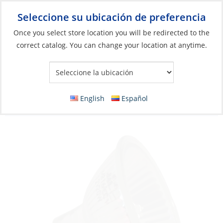
Seleccione su ubicación de preferencia
Your Store:
Once you select store location you will be redirected to the
correct catalog. You can change your location at anytime.
Catálogo
»
Iluminación
»
Bombillas de repuesto
»
Bombillas
incandescentes
Bulb, 12V 20W with Reflector Gx5.3 Ø:50mm
English
Español
Halogen