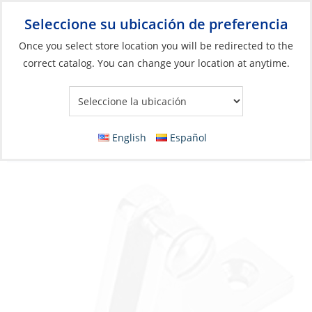
Seleccione su ubicación de preferencia
Your Store:
Once you select store location you will be redirected to the
correct catalog. You can change your location at anytime.
Catálogo
»
Herrajes de cubierta e interiores
»
Herrajes para
cubierta
»
Herrajes para rieles y bimini
Deck Hinge, for Bimini Stainless Steel Flat-
English
Español
on-Deck Angled 2Scr-Holes