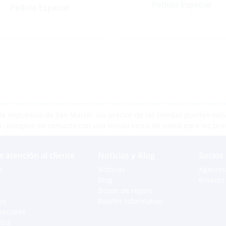
Pedido Especial
Pedido Especial
e impuestos de San Martín, los precios de las tiendas pueden varia
r, póngase en contacto con una tienda cerca de usted para los pre
e atención al cliente
Noticias y Blog
Socios
s
Noticias
Agentes
Blog
Enlaces 
Bonos de regalo
es
Boletín informativo
peciales
xtra