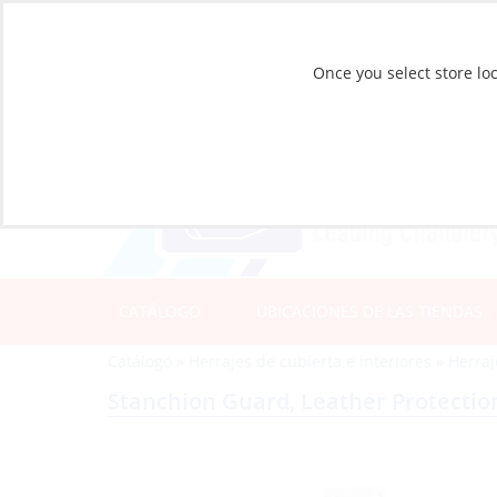
Once you select store loc
CATÁLOGO
UBICACIONES DE LAS TIENDAS
Catálogo
»
Herrajes de cubierta e interiores
»
Herraj
Stanchion Guard, Leather Protectio