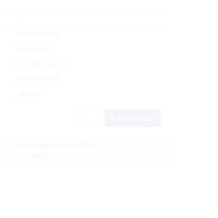
Sí
BTY/2351155
BatSystem
Pedido Especial
BTY/2351155
388130
Add to Cart
Pickup In-Store
(FREE)
(FREE)