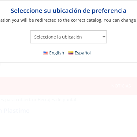
Seleccione su ubicación de preferencia
ation you will be redirected to the correct catalog. You can change
Your Store:
English
Español
NOTICIAS
es para cubierta
»
Herrajes de puntal
n Plastimo