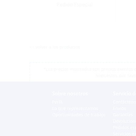
Pedido Especial
<< volver a los productos
*Los precios mostrados son precios exentos d
impuestos, por favo
Sobre nosotros
Servicio d
Perfil
Contácteno
Lo que representamos
Envíos
Oportunidades de trabajo
Garantías
Devolucion
Pedidos es
Servicios e