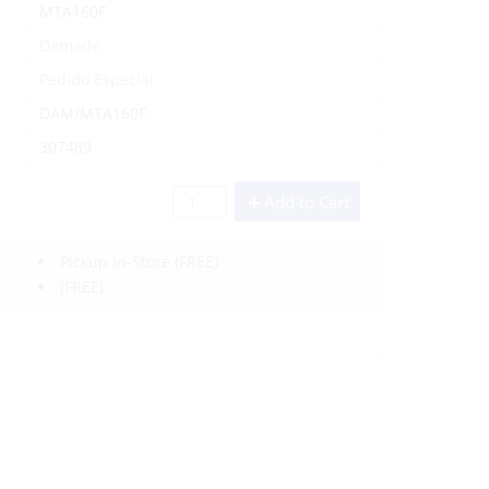
MTA160F
Damade
Pedido Especial
DAM/MTA160F
307489
Add to Cart
Pickup In-Store
(FREE)
(FREE)