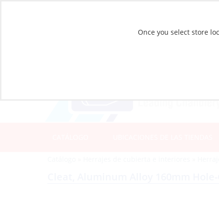
Once you select store loc
CATÁLOGO
UBICACIONES DE LAS TIENDAS
Catálogo
»
Herrajes de cubierta e interiores
»
Herraj
Cleat, Aluminum Alloy 160mm Hole