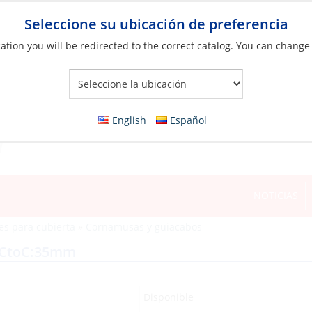
Seleccione su ubicación de preferencia
ation you will be redirected to the correct catalog. You can change
Your Store:
English
Español
NOTICIAS
es para cubierta
»
Cornamusas y guiacabos
-CtoC:35mm
Disponible