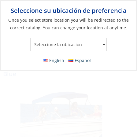
Seleccione su ubicación de preferencia
Your Store:
Once you select store location you will be redirected to the
correct catalog. You can change your location at anytime.
Catálogo
»
Herrajes de cubierta e interiores
»
Herrajes para
cubierta
»
Biminis
Top Fabric, for Bimini Height:42″
English
Español
Width:60″-66″ Length:6′ Sunbrella Pacific
Blue