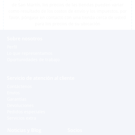
de San Martín, los precios de las tiendas pueden variar
como resultado de los costos de envío y los impuestos, por
favor, póngase en contacto con una tienda cerca de usted
para los precios de su ubicación
Sobre nosotros
Perfil
Lo que representamos
Oportunidades de trabajo
Servicio de atención al cliente
Contáctenos
Envíos
Garantías
Devoluciones
Pedidos especiales
Servicios extra
Noticias y Blog
Socios