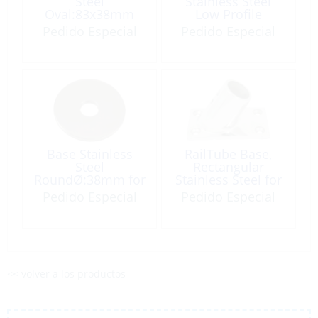
Steel
Stainless Steel
Oval:83x38mm
Low Profile
Flat for Welding
RoundØ74mm for
Pedido Especial
Pedido Especial
Tube at 90º
Base Stainless
RailTube Base,
Steel
Rectangular
RoundØ:38mm for
Stainless Steel for
Rail-Welding
1″ Railing 60º
Pedido Especial
Pedido Especial
<< volver a los productos