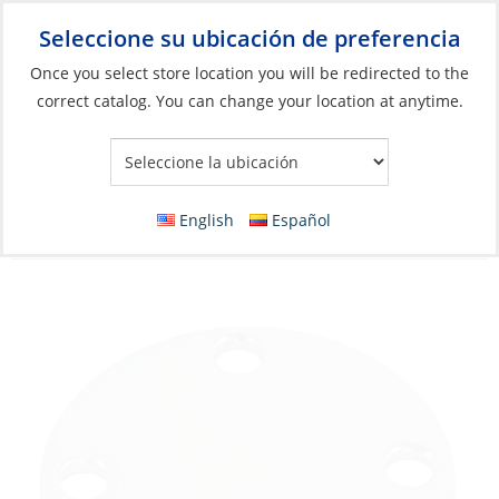
Seleccione su ubicación de preferencia
Your Store:
Once you select store location you will be redirected to the
correct catalog. You can change your location at anytime.
Catálogo
»
Herrajes de cubierta e interiores
»
Herrajes para
cubierta
»
Bases y placas de apoyo
Base Stainless Steel RndØ:60mm for
English
Español
Welding Flat with 3Screw-Holes#14