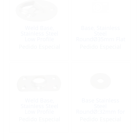
Weld Base,
Base, Stainless
Stainless Steel
Steel
Low Profile
RoundØ35mm Flat
RoundØ69mm for
with
Pedido Especial
Pedido Especial
Tube at 45º
FemThread:5/16-
18
Weld Base,
Base Stainless
Stainless Steel
Steel
Low Profile
RoundØ:32mm for
Rectangle for
Rail-Welding
Pedido Especial
Pedido Especial
TubeØ1″ at 90º