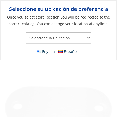
Seleccione su ubicación de preferencia
Your Store:
Once you select store location you will be redirected to the
correct catalog. You can change your location at anytime.
Catálogo
»
Herrajes de cubierta e interiores
»
Herrajes para
cubierta
»
Bases y placas de apoyo
Base Stainless Steel Oval, 76 x 32mm for
English
Español
Welding 2Screw-Holes#14