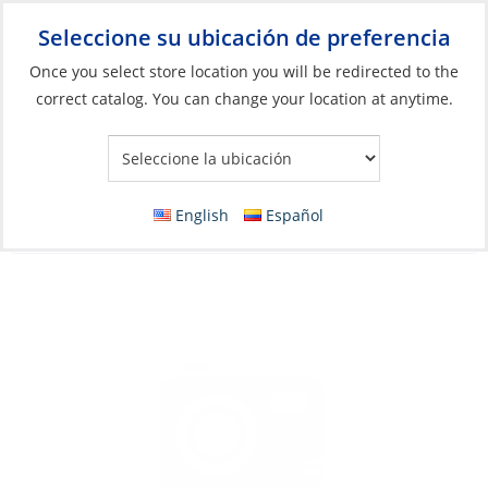
Seleccione su ubicación de preferencia
Your Store:
Once you select store location you will be redirected to the
correct catalog. You can change your location at anytime.
Catálogo
»
Herrajes de cubierta e interiores
»
Escotillas,
Portillos y Placas de Cubierta
»
Piezas para portillos
Bushing, for Crist&Evolut Hatch
English
Español
Handle:#95063