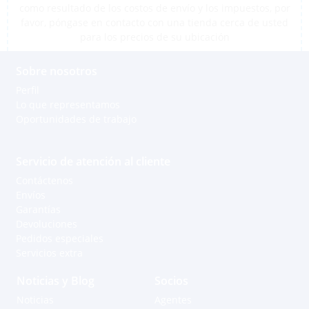
como resultado de los costos de envío y los impuestos, por
favor, póngase en contacto con una tienda cerca de usted
para los precios de su ubicación
Sobre nosotros
Perfil
Lo que representamos
Oportunidades de trabajo
Servicio de atención al cliente
Contáctenos
Envíos
Garantías
Devoluciones
Pedidos especiales
Servicios extra
Noticias y Blog
Socios
Noticias
Agentes