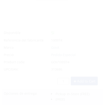
Sí
Disponible
Referencia del fabricante
100974
Marca
Goiot
Precio:
Pedido Especial
Product code:
GOI/100974
UPC/EAN:
313686
Add to Cart
Opciones de entrega:
Pickup In-Store
(FREE)
(FREE)