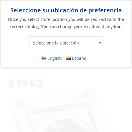
Seleccione su ubicación de preferencia
Your Store:
Once you select store location you will be redirected to the
correct catalog. You can change your location at anytime.
Catálogo
»
Herrajes de cubierta e interiores
»
Accesorios para
armarios
»
Anillos de elevación, tiradores de cajones y armarios
Lift Ring, 2.5 x 2.12″ with Spring Stainless
English
Español
Steel Rectangle