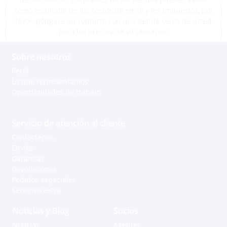
como resultado de los costos de envío y los impuestos, por
favor, póngase en contacto con una tienda cerca de usted
para los precios de su ubicación
Sobre nosotros
Perfil
Lo que representamos
Oportunidades de trabajo
Servicio de atención al cliente
Contáctenos
Envíos
Garantías
Devoluciones
Pedidos especiales
Servicios extra
Noticias y Blog
Socios
Noticias
Agentes