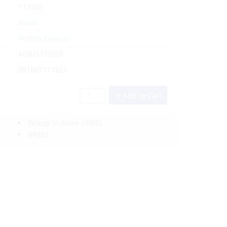
117505
Ancor
Pedido Especial
AOR/117505F
091887117523
Add to Cart
Pickup In-Store
(FREE)
(FREE)