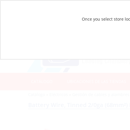
Once you select store loc
CATÁLOGO
UBICACIONES DE LAS TIENDAS
Catálogo
»
Eléctricos
»
Gestión de cables y alambres
Battery Wire, Tinned 2/0ga (68mm²) 