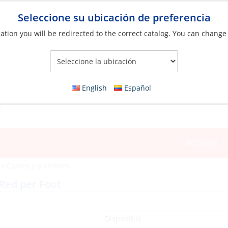
Seleccione su ubicación de preferencia
ation you will be redirected to the correct catalog. You can change
Your Store:
English
Español
NOTICIAS
»
Cables y alambres
Red per Foot
Disponible