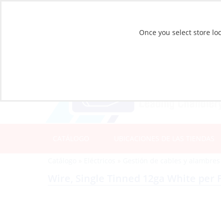
Once you select store loc
CATÁLOGO
UBICACIONES DE LAS TIENDAS
Catálogo
»
Eléctricos
»
Gestión de cables y alambres
Wire, Single Tinned 12ga White per 