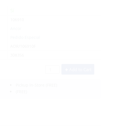
Sí
106910
Ancor
Pedido Especial
AOR/106910F
308356
Add to Cart
Pickup In-Store
(FREE)
(FREE)