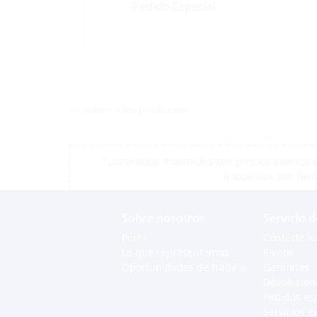
Pedido Especial
<< volver a los productos
*Los precios mostrados son precios exentos d
impuestos, por favo
Sobre nosotros
Servicio d
Perfil
Contácteno
Lo que representamos
Envíos
Oportunidades de trabajo
Garantías
Devolucion
Pedidos es
Servicios e