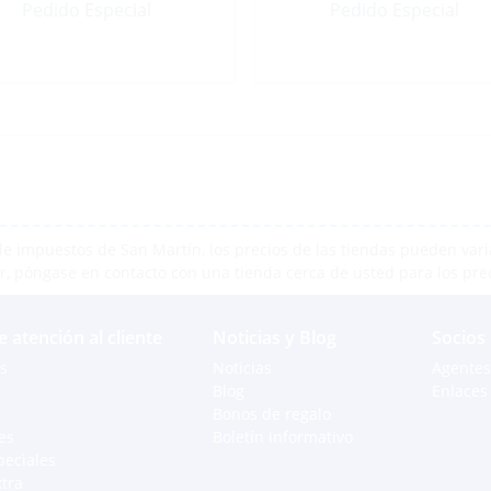
Pedido Especial
Pedido Especial
e impuestos de San Martín, los precios de las tiendas pueden varia
r, póngase en contacto con una tienda cerca de usted para los pre
e atención al cliente
Noticias y Blog
Socios
s
Noticias
Agentes
Blog
Enlaces 
Bonos de regalo
es
Boletín informativo
peciales
xtra