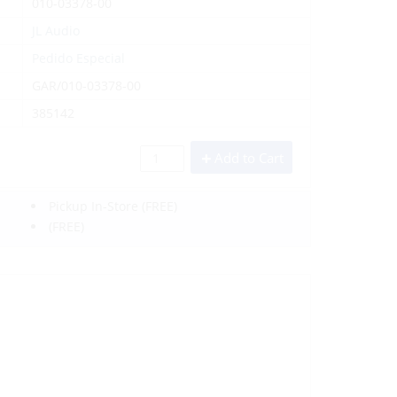
010-03378-00
JL Audio
Pedido Especial
GAR/010-03378-00
385142
Add to Cart
Pickup In-Store
(FREE)
(FREE)