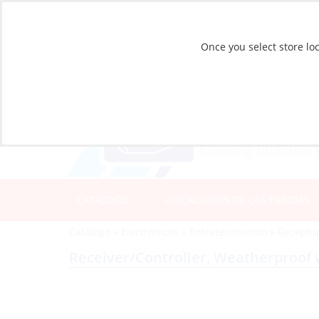
Once you select store loc
CATÁLOGO
UBICACIONES DE LAS TIENDAS
Catálogo
»
Electrónicos
»
Entretenimiento
»
Receptor
Receiver/Controller, Weatherproof 