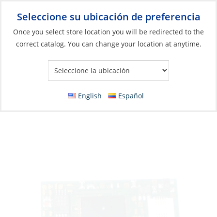
Seleccione su ubicación de preferencia
Your Store:
Once you select store location you will be redirected to the
correct catalog. You can change your location at anytime.
Catálogo
»
Electrónicos
»
Comunicación
»
Radio de mano
Sensor, Barometric-Pressur for
HX460S/HX471S
English
Español