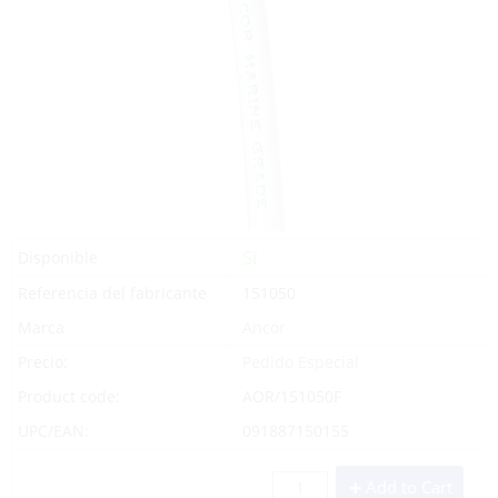
Sí
Disponible
Referencia del fabricante
151050
Marca
Ancor
Precio:
Pedido Especial
Product code:
AOR/151050F
UPC/EAN:
091887150155
Add to Cart