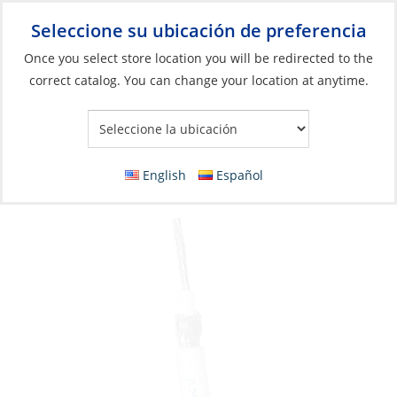
Seleccione su ubicación de preferencia
Your Store:
Once you select store location you will be redirected to the
correct catalog. You can change your location at anytime.
Catálogo
»
Electrónicos
»
Comunicación
»
Conectores y cables
Coax.Cable, RG-59/U 75ohm Foil-Shield per
Foot
English
Español