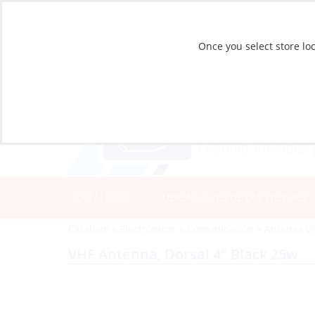
Once you select store loc
CATÁLOGO
UBICACIONES DE LAS TIENDAS
Catálogo
»
Electrónicos
»
Comunicación
»
Antenas V
VHF Antenna, Dorsal 4″ Black 25w