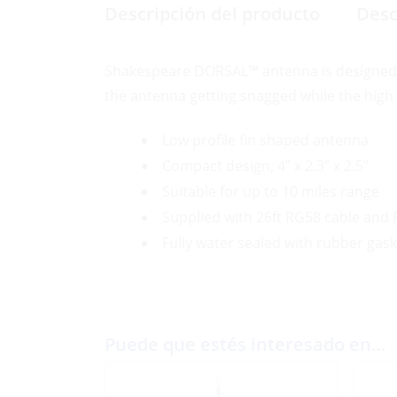
Descripción del producto
Desc
Shakespeare DORSAL™ antenna is designed fo
the antenna getting snagged while the high
Low profile fin shaped antenna
Compact design, 4” x 2.3” x 2.5”
Suitable for up to 10 miles range
Supplied with 26ft RG58 cable and 
Fully water sealed with rubber gas
Puede que estés interesado en…