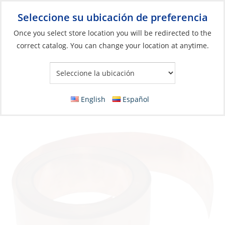
Seleccione su ubicación de preferencia
Your Store:
Once you select store location you will be redirected to the
correct catalog. You can change your location at anytime.
Catálogo
»
Eléctricos
»
Gestión de cables y alambres
»
Conexión
a tierra
Ground Strap, Copper 2″ per Foot
English
Español