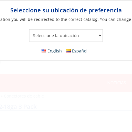
Seleccione su ubicación de preferencia
ation you will be redirected to the correct catalog. You can change
Your Store:
English
Español
NOTICIAS
»
Conectores de cable
2-18ga 3 Pack