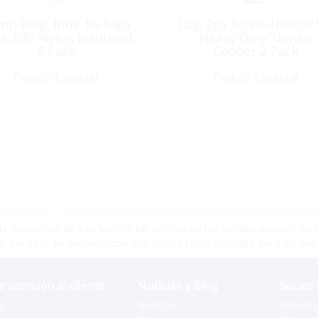
mp Ring, Blue 16-14ga
Lug, 2ga Screw-Hole:5/
e:3/8″ Nylon Insulated
Heavy Duty Tinned
5 Pack
Copper 2 Pack
Pedido Especial
Pedido Especial
e impuestos de San Martín, los precios de las tiendas pueden varia
r, póngase en contacto con una tienda cerca de usted para los pre
e atención al cliente
Noticias y Blog
Socios
s
Noticias
Agentes