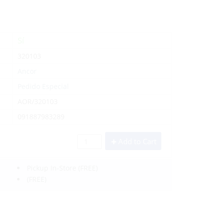
Sí
320103
Ancor
Pedido Especial
AOR/320103
091887983289
Add to Cart
Pickup In-Store
(FREE)
(FREE)