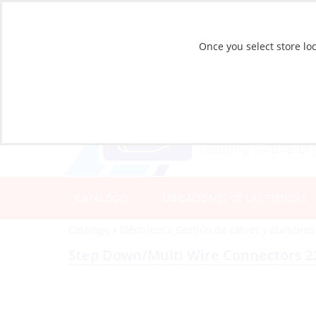
Once you select store loc
CATÁLOGO
UBICACIONES DE LAS TIENDAS
Catálogo
»
Eléctricos
»
Gestión de cables y alambres
Step Down/Multi Wire Connectors 2