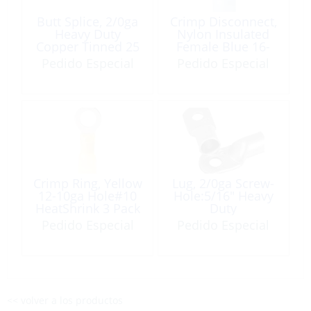
Butt Splice, 2/0ga
Crimp Disconnect,
Heavy Duty
Nylon Insulated
Copper Tinned 25
Female Blue 16-
Pack
14ga 100 Pack
Pedido Especial
Pedido Especial
Crimp Ring, Yellow
Lug, 2/0ga Screw-
12-10ga Hole#10
Hole:5/16″ Heavy
HeatShrink 3 Pack
Duty
CopperTinned 100
Pedido Especial
Pedido Especial
Pack
<< volver a los productos