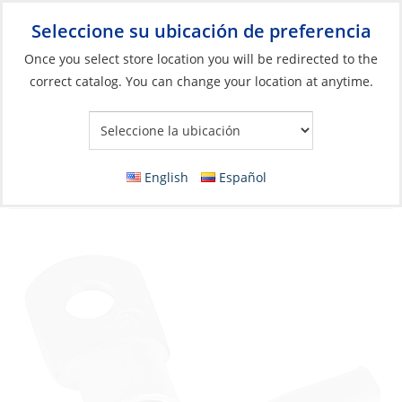
Seleccione su ubicación de preferencia
Your Store:
Once you select store location you will be redirected to the
correct catalog. You can change your location at anytime.
Catálogo
»
Eléctricos
»
Gestión de cables y alambres
»
Conectores de cable
Lug, 4ga Screw-Hole:#10 Heavy Duty Tinned
English
Español
Copper Ea