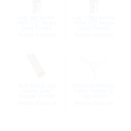
Lug, 2ga Screw-
Lug, 1/0ga Screw-
Hole:1/2″ Heavy
Hole:1/2″ Heavy
Duty Tinned
Duty Tinned
Copper Each
Copper Each
Pedido Especial
Pedido Especial
Butt Splice, 2ga
Crimp Connector,
Heavy Duty
3-Way Yellow 12-
Copper Tinned
10ga Nylon
Each
Insulated
Pedido Especial
Pedido Especial