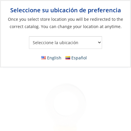
Seleccione su ubicación de preferencia
Your Store:
Once you select store location you will be redirected to the
correct catalog. You can change your location at anytime.
Catálogo
»
Eléctricos
»
Gestión de cables y alambres
»
Conectores de cable
Crimp Ring, Yellow 12-10ga Hole#10
English
Español
HeatShrink 100 Pack