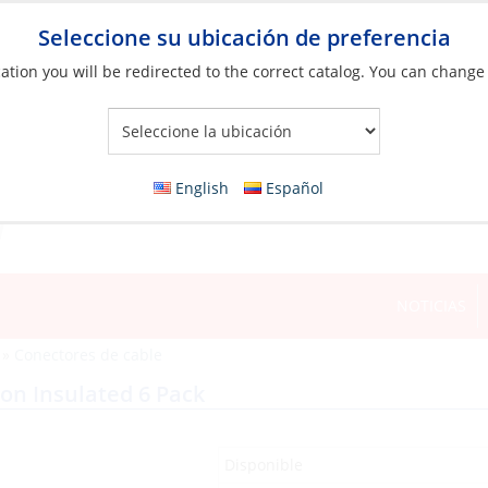
Seleccione su ubicación de preferencia
ation you will be redirected to the correct catalog. You can change
Your Store:
English
Español
NOTICIAS
»
Conectores de cable
on Insulated 6 Pack
Disponible