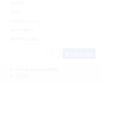
230211
Ancor
Pedido Especial
AOR/230211
091887231823
Add to Cart
Pickup In-Store
(FREE)
(FREE)