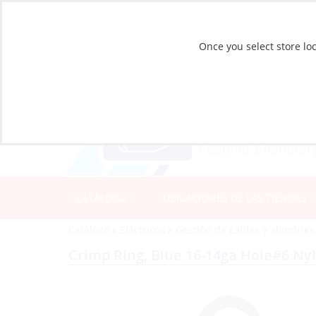
Once you select store loc
CATÁLOGO
UBICACIONES DE LAS TIENDAS
Catálogo
»
Eléctricos
»
Gestión de cables y alambres
Crimp Ring, Blue 16-14ga Hole#6 Nyl