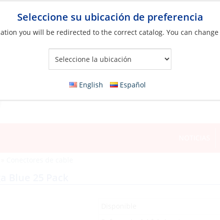
Seleccione su ubicación de preferencia
ation you will be redirected to the correct catalog. You can change
Your Store:
English
Español
NOTICIAS
»
Conectores de cable
a Blue 25 Pack
Disponible