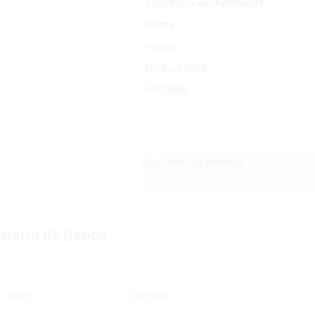
Referencia del fabricante
Marca
Precio:
Product code:
UPC/EAN:
Opciones de entrega:
ntario de tienda
SKU:
302184