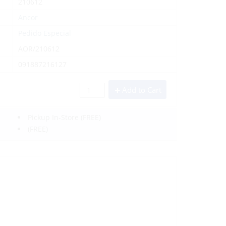
210612
Ancor
Pedido Especial
AOR/210612
091887216127
Add to Cart
Pickup In-Store
(FREE)
(FREE)