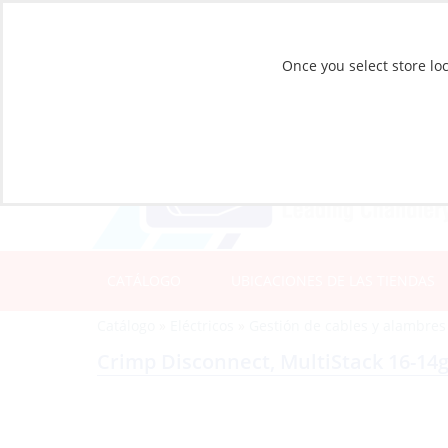
Once you select store loc
CATÁLOGO
UBICACIONES DE LAS TIENDAS
Catálogo
»
Eléctricos
»
Gestión de cables y alambres
Crimp Disconnect, MultiStack 16-14g