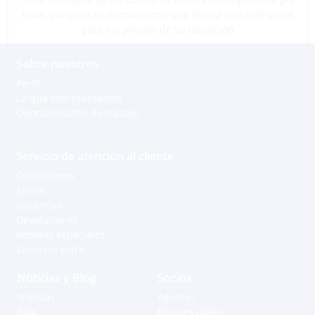
favor, póngase en contacto con una tienda cerca de usted
para los precios de su ubicación
Sobre nosotros
Perfil
Lo que representamos
Oportunidades de trabajo
Servicio de atención al cliente
Contáctenos
Envíos
Garantías
Devoluciones
Pedidos especiales
Servicios extra
Noticias y Blog
Socios
Noticias
Agentes
Blog
Enlaces útiles