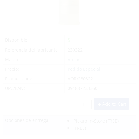
Sí
Disponible
Referencia del fabricante
230322
Marca
Ancor
Precio:
Pedido Especial
Product code:
AOR/230322
UPC/EAN:
091887233360
Add to Cart
Opciones de entrega:
Pickup In-Store
(FREE)
(FREE)