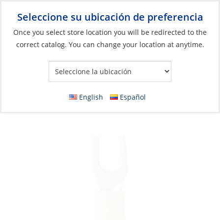
Seleccione su ubicación de preferencia
Your Store:
Once you select store location you will be redirected to the
correct catalog. You can change your location at anytime.
Catálogo
»
Eléctricos
»
Gestión de cables y alambres
»
Conectores de cable
Crimp Spade Terminal, Yellow 12-10ga
English
Español
Fork#8 Nylon Insulated 5 Pack