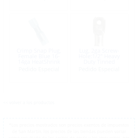
Crimp Snap Plug,
Lug, 2ga Screw-
Female Blue 16-
Hole:1/2″ Heavy
14ga HeatShrink
Duty Tinned
25 Pack
Copper 2 Pack
Pedido Especial
Pedido Especial
<< volver a los productos
*Los precios mostrados son precios exentos de impuestos
de San Martín, los precios de las tiendas pueden variar
como resultado de los costos de envío y los impuestos, por