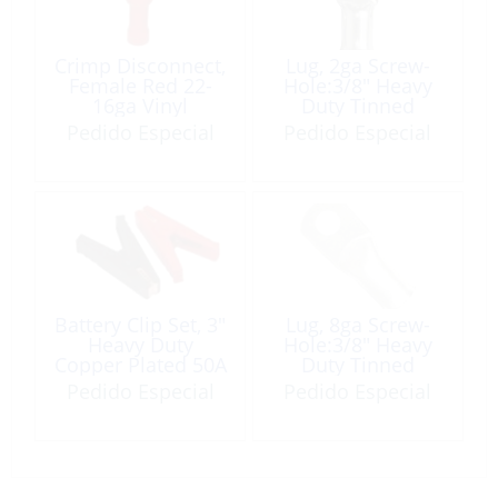
Crimp Disconnect,
Lug, 2ga Screw-
Female Red 22-
Hole:3/8″ Heavy
16ga Vinyl
Duty Tinned
Insulated Each
Copper Each
Pedido Especial
Pedido Especial
Battery Clip Set, 3″
Lug, 8ga Screw-
Heavy Duty
Hole:3/8″ Heavy
Copper Plated 50A
Duty Tinned
Pos & Neg
Copper /EA
Pedido Especial
Pedido Especial