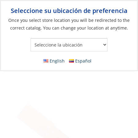
Seleccione su ubicación de preferencia
Your Store:
Once you select store location you will be redirected to the
correct catalog. You can change your location at anytime.
Catálogo
»
Eléctricos
»
Gestión de cables y alambres
»
Conectores de cable
Crimp Butt Splice, Red 22-18ga HeatShrink
English
Español
100 Box