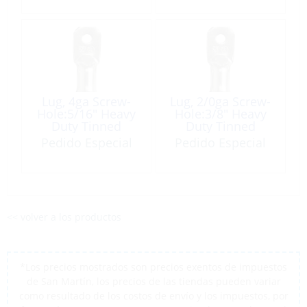
Lug, 4ga Screw-
Lug, 2/0ga Screw-
Hole:5/16″ Heavy
Hole:3/8″ Heavy
Duty Tinned
Duty Tinned
Copper 2 Pack
Copper 2 Pack
Pedido Especial
Pedido Especial
<< volver a los productos
*Los precios mostrados son precios exentos de impuestos
de San Martín, los precios de las tiendas pueden variar
como resultado de los costos de envío y los impuestos, por