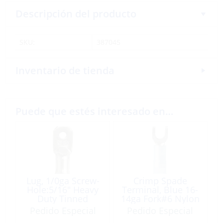
Descripción del producto
SKU:
387045
Inventario de tienda
Puede que estés interesado en…
Lug, 1/0ga Screw-
Crimp Spade
Hole:5/16″ Heavy
Terminal, Blue 16-
Duty Tinned
14ga Fork#6 Nylon
Copper Each
Insulated 6 Pack
Pedido Especial
Pedido Especial