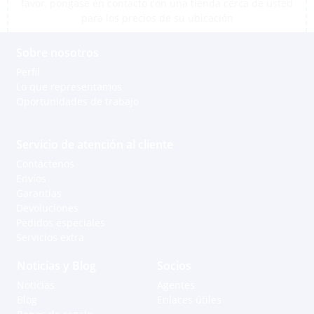
favor, póngase en contacto con una tienda cerca de usted
para los precios de su ubicación
Sobre nosotros
Perfil
Lo que representamos
Oportunidades de trabajo
Servicio de atención al cliente
Contáctenos
Envíos
Garantías
Devoluciones
Pedidos especiales
Servicios extra
Noticias y Blog
Socios
Noticias
Agentes
Blog
Enlaces útiles