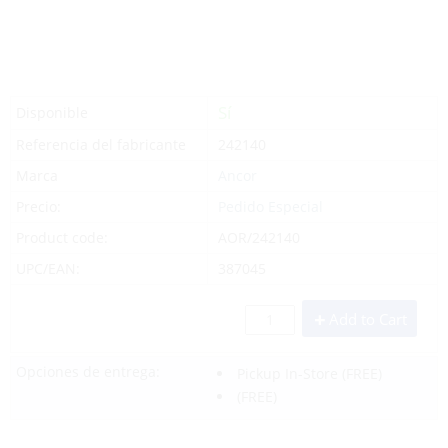
Sí
Disponible
Referencia del fabricante
242140
Marca
Ancor
Precio:
Pedido Especial
Product code:
AOR/242140
UPC/EAN:
387045
Add to Cart
Opciones de entrega:
Pickup In-Store
(FREE)
(FREE)