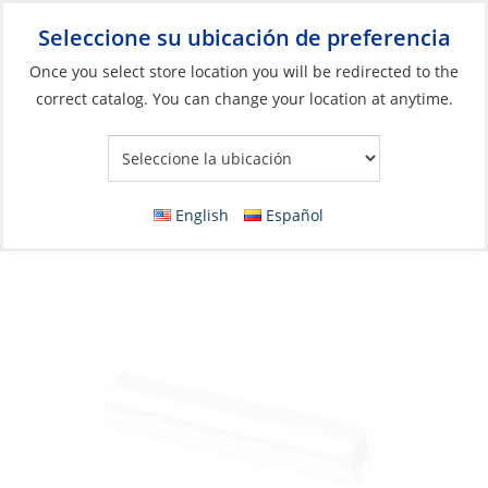
Seleccione su ubicación de preferencia
Your Store:
Once you select store location you will be redirected to the
correct catalog. You can change your location at anytime.
Catálogo
»
Eléctricos
»
Gestión de cables y alambres
»
Conectores de cable
Butt Splice, 6ga Heavy Duty Copper Tinned
English
Español
25 Pack