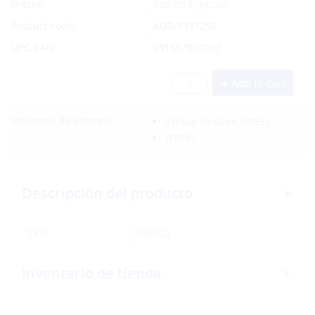
Precio:
Pedido Especial
Product code:
AOR/133725F
UPC/EAN:
091887807097
Add to Cart
Opciones de entrega:
Pickup In-Store
(FREE)
(FREE)
Descripción del producto
SKU:
308328
Inventario de tienda