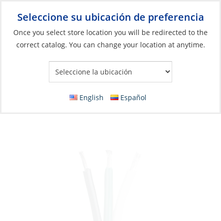
Seleccione su ubicación de preferencia
Your Store:
Once you select store location you will be redirected to the
correct catalog. You can change your location at anytime.
Catálogo
»
Eléctricos
»
Gestión de cables y alambres
»
Cables y
alambres
Wire, Tinned Round 3 Strand 16ga per Foot
English
Español