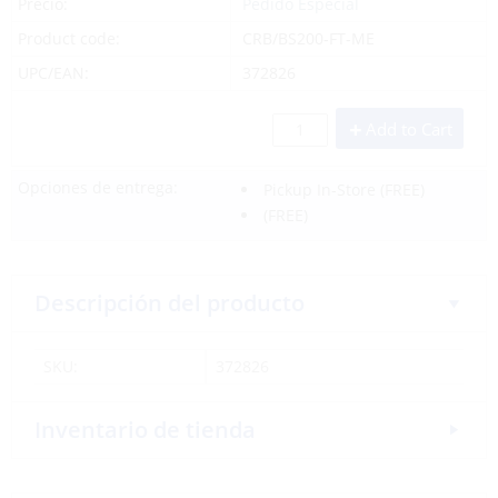
Precio:
Pedido Especial
Product code:
CRB/BS200-FT-ME
UPC/EAN:
372826
Add to Cart
Opciones de entrega:
Pickup In-Store
(FREE)
(FREE)
Descripción del producto
SKU:
372826
Inventario de tienda