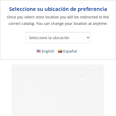
Seleccione su ubicación de preferencia
Your Store:
Once you select store location you will be redirected to the
correct catalog. You can change your location at anytime.
Catálogo
»
Eléctricos
»
Carga y conversión
»
Celda fotovoltaica
Solar Panel, Semi Flexible Mono 200W 1570
x 702 x 4.5mm with MC4 Junction Box
English
Español