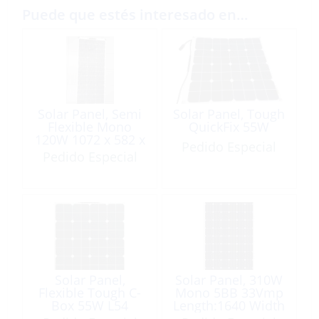
Puede que estés interesado en…
Solar Panel, Semi
Solar Panel, Tough
Flexible Mono
QuickFix 55W
120W 1072 x 582 x
Pedido Especial
4.5mm with MC4
Pedido Especial
Junction Box
Solar Panel,
Solar Panel, 310W
Flexible Tough C-
Mono 5BB 33Vmp
Box 55W L54
Length:1640 Width
Wd53cm
992 Height:35mm