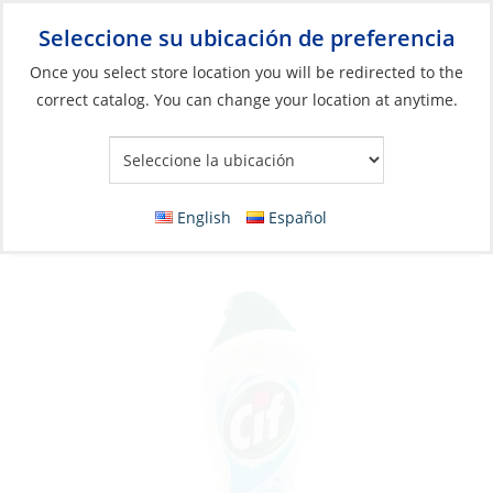
Seleccione su ubicación de preferencia
Your Store:
Once you select store location you will be redirected to the
correct catalog. You can change your location at anytime.
Catálogo
»
Construcción y mantenimiento de barcos
»
Productos para el cuidado del barco
»
Productos de limpieza
Cream Cleanser, Gen Purpose Regular
English
Español
500ml CIF