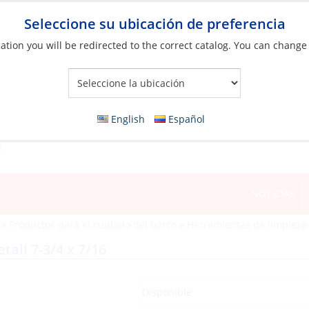
Seleccione su ubicación de preferencia
ation you will be redirected to the correct catalog. You can change
Your Store:
English
Español
NOTICIAS
»
Productos para el cuidado del barco
»
Herramientas de limpieza
tail 7-3/4 x 7/16
Disponible