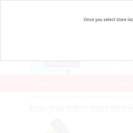
Once you select store loc
CATÁLOGO
UBICACIONES DE LAS TIENDAS
Catálogo
»
Construcción y mantenimiento de barcos
Brush, Brass Bristles Plastic Hand De