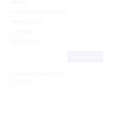
040063
Star Brite International, Inc.
Pedido Especial
STB/40063
071247400632
Add to Cart
Pickup In-Store
(FREE)
(FREE)