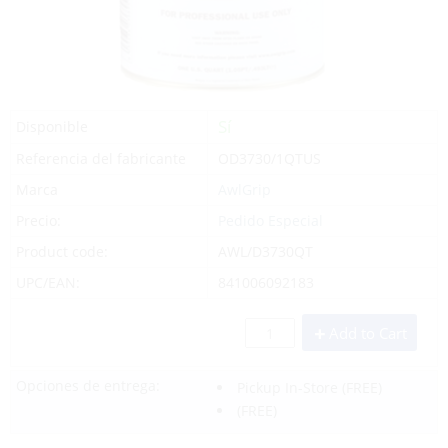
Sí
Disponible
Referencia del fabricante
OD3730/1QTUS
Marca
AwlGrip
Precio:
Pedido Especial
Product code:
AWL/D3730QT
UPC/EAN:
841006092183
Add to Cart
Opciones de entrega:
Pickup In-Store
(FREE)
(FREE)