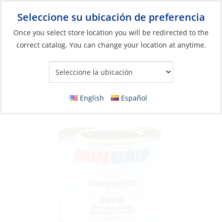
Seleccione su ubicación de preferencia
Your Store:
Once you select store location you will be redirected to the
correct catalog. You can change your location at anytime.
Catálogo
»
Construcción y mantenimiento de barcos
»
Pinturas
y Recubrimientos
»
Imprimación y capas de fondo
Converter for Hullguard Extra Qt
English
Español