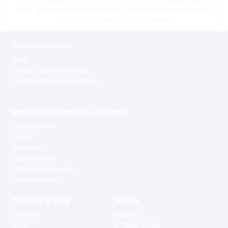
favor, póngase en contacto con una tienda cerca de usted
para los precios de su ubicación
Sobre nosotros
Perfil
Lo que representamos
Oportunidades de trabajo
Servicio de atención al cliente
Contáctenos
Envíos
Garantías
Devoluciones
Pedidos especiales
Servicios extra
Noticias y Blog
Socios
Noticias
Agentes
Blog
Enlaces útiles