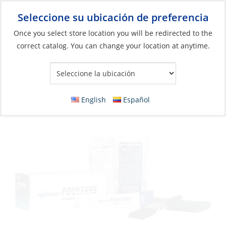
Seleccione su ubicación de preferencia
Your Store:
Once you select store location you will be redirected to the
correct catalog. You can change your location at anytime.
Catálogo
»
Construcción y mantenimiento de barcos
»
Pinturas
y Recubrimientos
»
Antifouling
Antifouling Kit, for Transducer FoulFree
English
Español
Foul Release 15ml