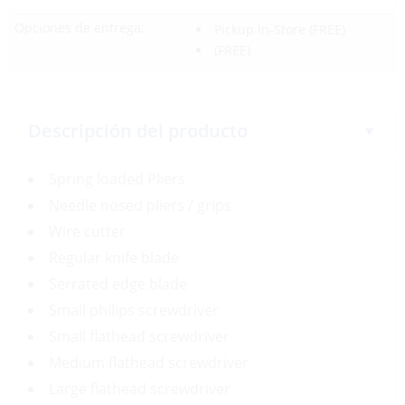
Opciones de entrega:
Pickup In-Store
(FREE)
(FREE)
Descripción del producto
Spring loaded Pliers
Needle nosed pliers / grips
Wire cutter
Regular knife blade
Serrated edge blade
Small philips screwdriver
Small flathead screwdriver
Medium flathead screwdriver
Large flathead screwdriver