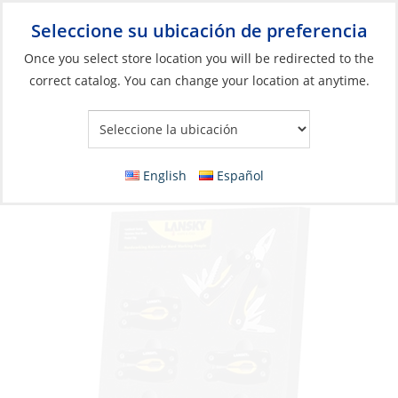
Seleccione su ubicación de preferencia
Your Store:
Once you select store location you will be redirected to the
correct catalog. You can change your location at anytime.
Catálogo
»
Construcción y mantenimiento de barcos
»
Herramientas
»
Herramientas de bolsillo
Display, Multi-Tool Mini 10Pc
English
Español