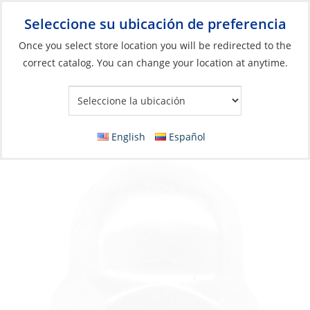
Seleccione su ubicación de preferencia
Your Store:
Once you select store location you will be redirected to the
correct catalog. You can change your location at anytime.
Catálogo
»
Construcción y mantenimiento de barcos
»
Elementos de fijación
»
Tuercas para Tornillos métricos
Cap Nut, Stainless Steel A4 M03
English
Español