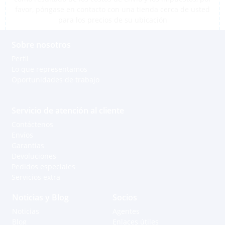
favor, póngase en contacto con una tienda cerca de usted
para los precios de su ubicación
Sobre nosotros
Perfil
Lo que representamos
Oportunidades de trabajo
Servicio de atención al cliente
Contáctenos
Envíos
Garantías
Devoluciones
Pedidos especiales
Servicios extra
Noticias y Blog
Socios
Noticias
Agentes
Blog
Enlaces útiles