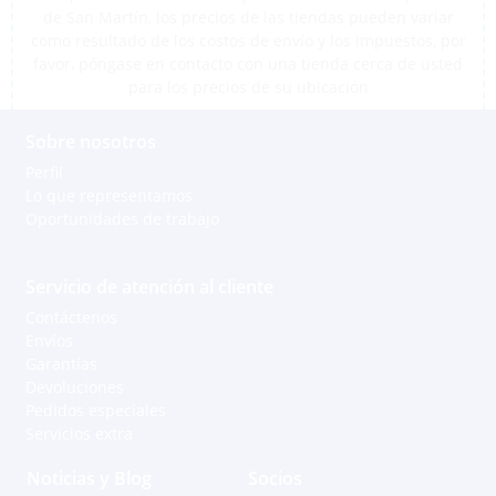
de San Martín, los precios de las tiendas pueden variar
como resultado de los costos de envío y los impuestos, por
favor, póngase en contacto con una tienda cerca de usted
para los precios de su ubicación
Sobre nosotros
Perfil
Lo que representamos
Oportunidades de trabajo
Servicio de atención al cliente
Contáctenos
Envíos
Garantías
Devoluciones
Pedidos especiales
Servicios extra
Noticias y Blog
Socios