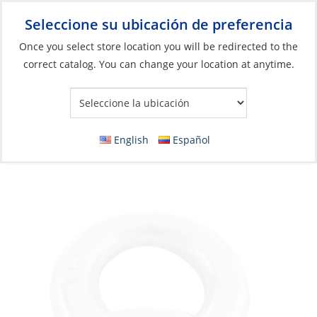
Seleccione su ubicación de preferencia
Your Store:
Once you select store location you will be redirected to the
correct catalog. You can change your location at anytime.
Catálogo
»
Construcción y mantenimiento de barcos
»
Elementos de fijación
»
Tornillos especiales
Eye Nut, M10 Galvanised (Electro) Ring-
English
Español
insideØ:25mm