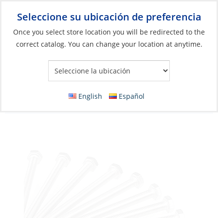
Seleccione su ubicación de preferencia
Your Store:
Once you select store location you will be redirected to the
correct catalog. You can change your location at anytime.
Catálogo
»
Construcción y mantenimiento de barcos
»
Elementos de fijación
»
Perno métrico
Hex Head Bolt, Stainless Steel A4 M06 x 12
English
Español
Full Thread