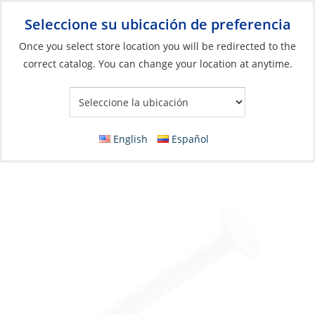
Seleccione su ubicación de preferencia
Your Store:
Once you select store location you will be redirected to the
correct catalog. You can change your location at anytime.
Catálogo
»
Construcción y mantenimiento de barcos
»
Elementos de fijación
»
Clavos
Ring Shank Nails, Stainless Steel 12 x 2″
English
Español
Each