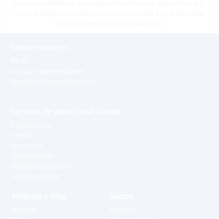
como resultado de los costos de envío y los impuestos, por
favor, póngase en contacto con una tienda cerca de usted
para los precios de su ubicación
Sobre nosotros
Perfil
Lo que representamos
Oportunidades de trabajo
Servicio de atención al cliente
Contáctenos
Envíos
Garantías
Devoluciones
Pedidos especiales
Servicios extra
Noticias y Blog
Socios
Noticias
Agentes