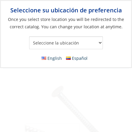
Seleccione su ubicación de preferencia
Your Store:
Once you select store location you will be redirected to the
correct catalog. You can change your location at anytime.
Catálogo
»
Construcción y mantenimiento de barcos
»
Elementos de fijación
»
Clavos
Ring Shank Nails, Stainless Steel 8 x 3″ per
English
Español
Lb/Box