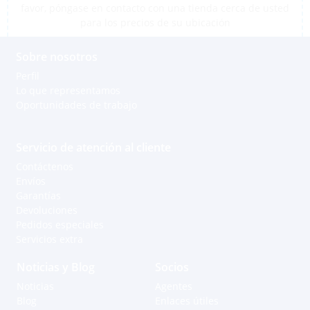
favor, póngase en contacto con una tienda cerca de usted
para los precios de su ubicación
Sobre nosotros
Perfil
Lo que representamos
Oportunidades de trabajo
Servicio de atención al cliente
Contáctenos
Envíos
Garantías
Devoluciones
Pedidos especiales
Servicios extra
Noticias y Blog
Socios
Noticias
Agentes
Blog
Enlaces útiles