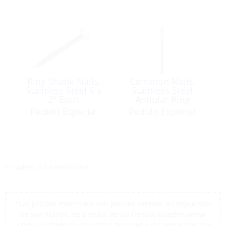
Ring Shank Nails,
Common Nails,
Stainless Steel 6 x
Stainless Steel
2″ Each
Annular Ring
Shank #11.120″ x
Pedido Especial
Pedido Especial
2″
<< volver a los productos
*Los precios mostrados son precios exentos de impuestos
de San Martín, los precios de las tiendas pueden variar
como resultado de los costos de envío y los impuestos, por