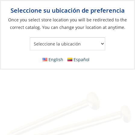
Seleccione su ubicación de preferencia
Your Store:
Once you select store location you will be redirected to the
correct catalog. You can change your location at anytime.
Catálogo
»
Construcción y mantenimiento de barcos
»
Elementos de fijación
»
Clavos
Escutcheon Pin, Brass 18 x 1″ 1/4Lb
English
Español