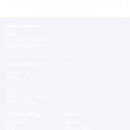
favor, póngase en contacto con una tienda cerca de usted
para los precios de su ubicación
Sobre nosotros
Perfil
Lo que representamos
Oportunidades de trabajo
Servicio de atención al cliente
Contáctenos
Envíos
Garantías
Devoluciones
Pedidos especiales
Servicios extra
Noticias y Blog
Socios
Noticias
Agentes
Blog
Enlaces útiles