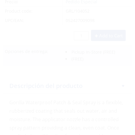
Precio:
Pedido Especial
Product code:
GRL/104052
UPC/EAN:
052427009098
Add to Cart
Opciones de entrega:
Pickup In-Store
(FREE)
(FREE)
Descripción del producto
Gorilla Waterproof Patch & Seal Spray is a flexible,
rubberized coating that seals out water, air and
moisture. The applicator nozzle has a controlled
spray pattern providing a clean, even coat. Once