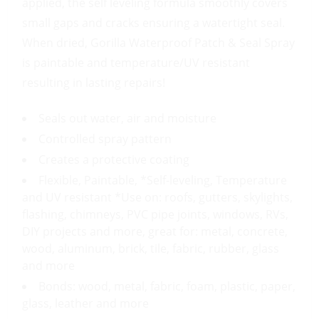
applied, the self leveling formula smoothly covers
small gaps and cracks ensuring a watertight seal.
When dried, Gorilla Waterproof Patch & Seal Spray
is paintable and temperature/UV resistant
resulting in lasting repairs!
Seals out water, air and moisture
Controlled spray pattern
Creates a protective coating
Flexible, Paintable, *Self-leveling, Temperature
and UV resistant *Use on: roofs, gutters, skylights,
flashing, chimneys, PVC pipe joints, windows, RVs,
DIY projects and more, great for: metal, concrete,
wood, aluminum, brick, tile, fabric, rubber, glass
and more
Bonds: wood, metal, fabric, foam, plastic, paper,
glass, leather and more