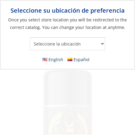
Seleccione su ubicación de preferencia
Your Store:
Once you select store location you will be redirected to the
correct catalog. You can change your location at anytime.
Catálogo
»
Construcción y mantenimiento de barcos
»
Adhesivos y selladores
»
Adhesivos
Spray Paint, Patch & Seal 16oz
English
Español