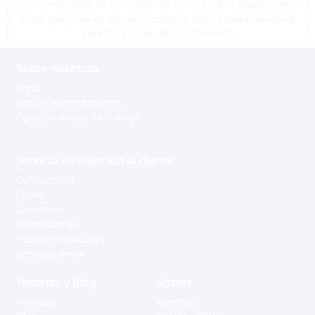
como resultado de los costos de envío y los impuestos, por
favor, póngase en contacto con una tienda cerca de usted
para los precios de su ubicación
Sobre nosotros
Perfil
Lo que representamos
Oportunidades de trabajo
Servicio de atención al cliente
Contáctenos
Envíos
Garantías
Devoluciones
Pedidos especiales
Servicios extra
Noticias y Blog
Socios
Noticias
Agentes