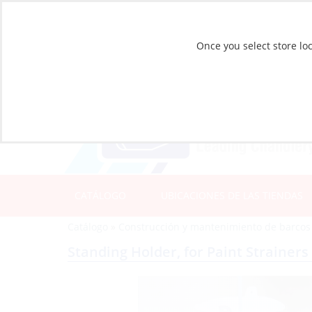
Once you select store loc
CATÁLOGO
UBICACIONES DE LAS TIENDAS
Catálogo
»
Construcción y mantenimiento de barcos
Standing Holder, for Paint Strainers 