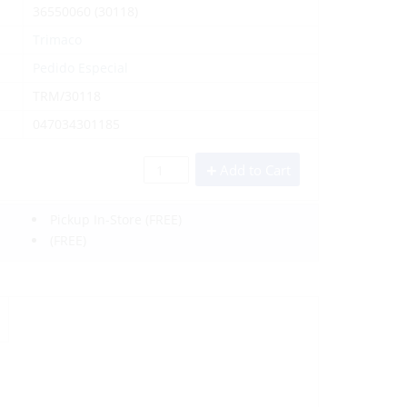
36550060 (30118)
Trimaco
Pedido Especial
TRM/30118
047034301185
Add to Cart
Pickup In-Store
(FREE)
(FREE)