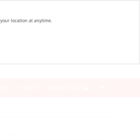
 your location at anytime.
BLOG
CONTACTO
INICIAR SESIÓN
Sí