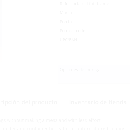
Referencia del fabricante
Marca
Precio:
Product code:
UPC/EAN:
Opciones de entrega:
ripción del producto
Inventario de tienda
ings without making a mess and with less effort
n holder and container beneath to capture filtered coating