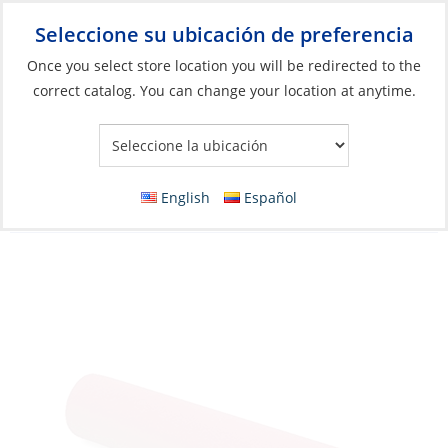
Seleccione su ubicación de preferencia
Your Store:
Once you select store location you will be redirected to the
correct catalog. You can change your location at anytime.
Catálogo
»
Construcción y mantenimiento de barcos
»
Accesorios de pintura
»
Herramientas de pintura
Roller Cover, 4″ Ø1.5 Red ShortNap3/16
English
Español
Mohair