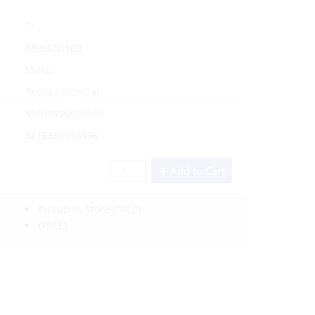
Sí
8896600160
Mirka
Pedido Especial
MIR/8896600160
6416868955996
Add to Cart
Pickup In-Store
(FREE)
(FREE)