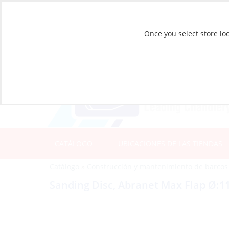
Once you select store loc
CATÁLOGO
UBICACIONES DE LAS TIENDAS
Catálogo
»
Construcción y mantenimiento de barcos
Sanding Disc, Abranet Max Flap Ø: