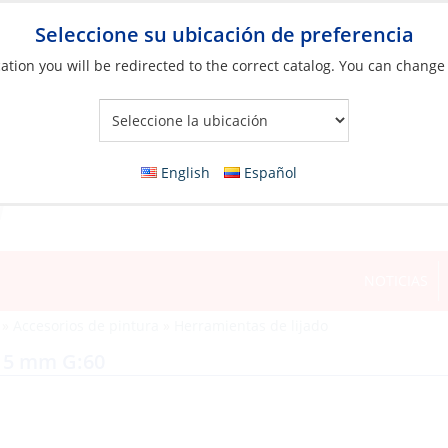
Seleccione su ubicación de preferencia
ation you will be redirected to the correct catalog. You can change
Your Store:
English
Español
NOTICIAS
»
Accesorios de pintura
»
Herramientas de lijado
115 mm G:60