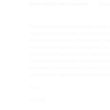
Descripción del producto
Desc
The unique Abranet® Max Flap Disc has a r
clogging ensures an even and stable sanding
the processed materials. The Abranet® Max F
need for an additional processing step. The
Abranet® Max Flap Disc allow for significan
Construction. For example aluminum process
overheating the surface, wood stripping, i
paintwork from logs (bar) in wooden housin
Use for:
Grinding