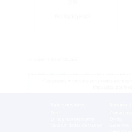
4Pk
Pedido Especial
<< volver a los productos
*Los precios mostrados son precios exentos d
impuestos, por favo
Sobre nosotros
Servicio d
Perfil
Contácteno
Lo que representamos
Envíos
Oportunidades de trabajo
Garantías
Devolucion