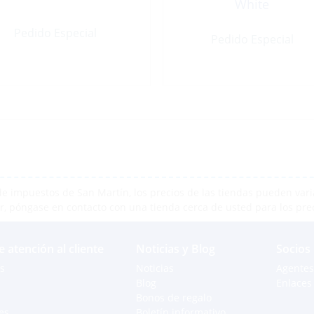
White
Pedido Especial
Pedido Especial
e impuestos de San Martín, los precios de las tiendas pueden varia
r, póngase en contacto con una tienda cerca de usted para los pre
e atención al cliente
Noticias y Blog
Socios
s
Noticias
Agentes
Blog
Enlaces 
Bonos de regalo
es
Boletín informativo