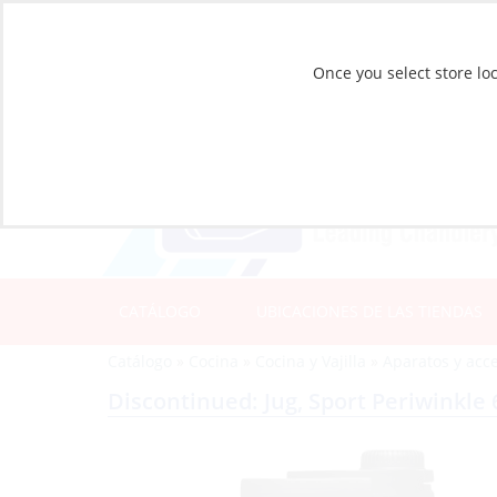
Once you select store loc
CATÁLOGO
UBICACIONES DE LAS TIENDAS
Catálogo
»
Cocina
»
Cocina y Vajilla
»
Aparatos y acc
Discontinued: Jug, Sport Periwinkle 