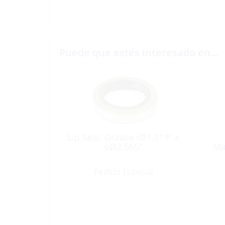
Puede que estés interesado en…
Lip Seal, Grease iØ1.719″ x
oØ2.565″
Ma
Pedido Especial