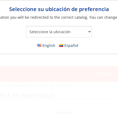
Seleccione su ubicación de preferencia
ation you will be redirected to the correct catalog. You can change
Your Store:
English
Español
NOTICIAS
 y almacenamiento
»
Piezas de remolque
th 1.75″ 4Leaf 1000Lb
Disponible