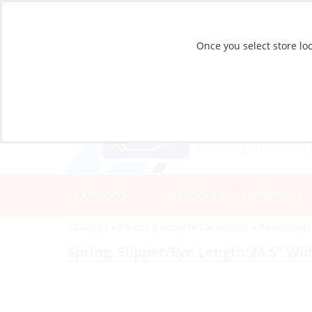
Once you select store loc
CATÁLOGO
UBICACIONES DE LAS TIENDAS
Catálogo
»
Barcos y deportes acuáticos
»
Remolques
Spring, Slipper/Eye Length:24.5″ Wid