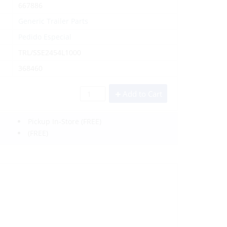
667886
Generic Trailer Parts
Pedido Especial
TRL/SSE2454L1000
368460
Add to Cart
Pickup In-Store
(FREE)
(FREE)