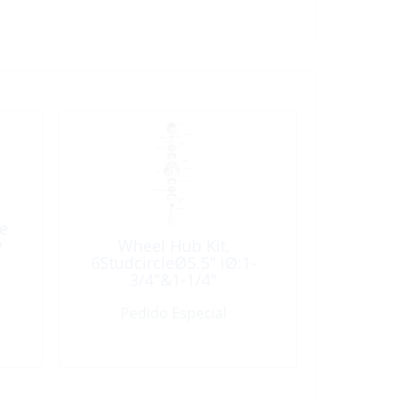
e
w
Wheel Hub Kit,
6StudcircleØ5.5″ iØ:1-
3/4″&1-1/4″
Pedido Especial